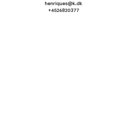
henriques@k.dk
+4526820377