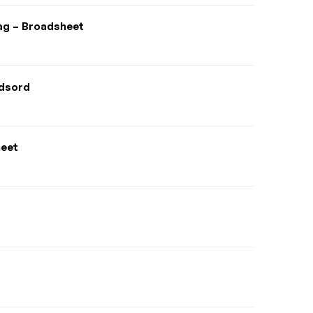
dag – Broadsheet
ydsord
heet