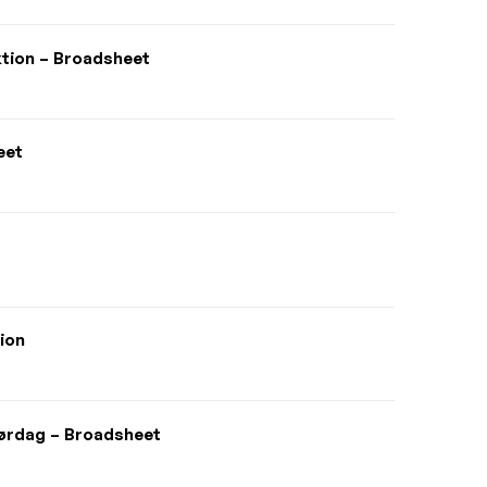
ktion – Broadsheet
eet
ion
 lørdag – Broadsheet