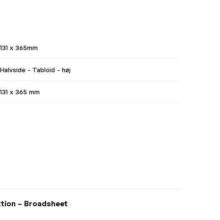
131 x 365mm
Halvside - Tabloid - høj
131 x 365 mm
ktion – Broadsheet