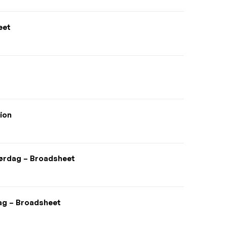
eet
ion
 lørdag – Broadsheet
dag – Broadsheet